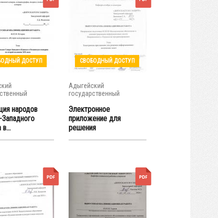
БОДНЫЙ ДОСТУП
СВОБОДНЫЙ ДОСТУП
ский
Адыгейский
ственный
государственный
итет
университет
ция народов
Электронное
-Западного
приложение для
в...
решения
информационно-...