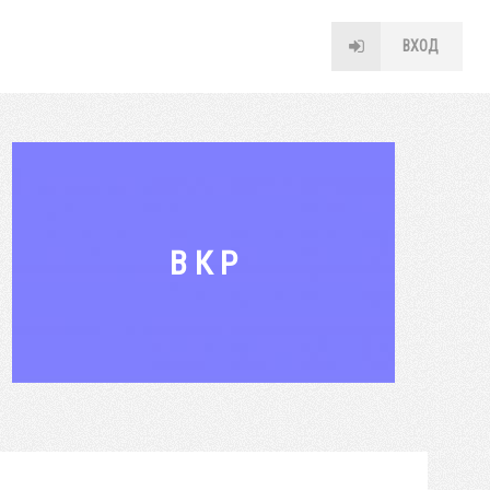
ВХОД
В К Р