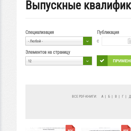
Выпускные квалифик
Специализация
Публикация
с
- Любой -
Элементов на страницу
12
ВСЕ PDF-КНИГИ:
А
|
Б
|
В
|
Г
|