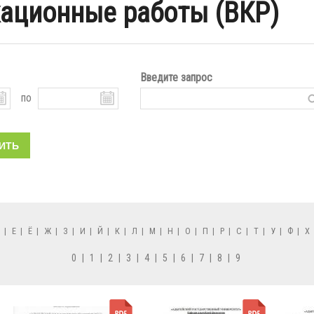
ационные работы (ВКР)
Введите запрос
по
Д
|
Е
|
Ё
|
Ж
|
З
|
И
|
Й
|
К
|
Л
|
М
|
Н
|
О
|
П
|
Р
|
С
|
Т
|
У
|
Ф
|
Х
0
|
1
|
2
|
3
|
4
|
5
|
6
|
7
|
8
|
9