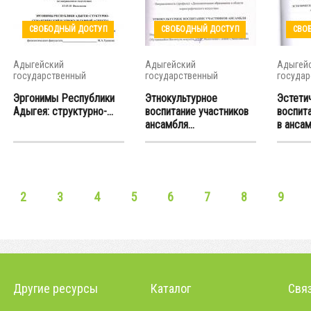
СВОБОДНЫЙ ДОСТУП
СВОБОДНЫЙ ДОСТУП
СВО
Адыгейский
Адыгейский
Адыгей
государственный
государственный
государ
университет
университет
универс
Эргонимы Республики
Этнокультурное
Эстети
Адыгея: структурно-...
воспитание участников
воспит
ансамбля...
в ансам
2
3
4
5
6
7
8
9
Другие ресурсы
Каталог
Связ