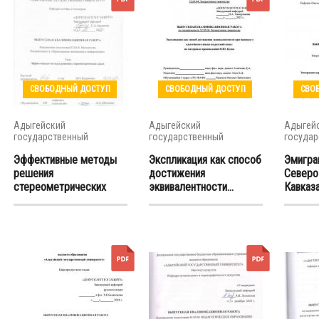
СВОБОДНЫЙ ДОСТУП
СВОБОДНЫЙ ДОСТУП
СВО
Адыгейский
Адыгейский
Адыгей
государственный
государственный
государ
университет
университет
универс
Эффективные методы
Экспликация как способ
Эмигра
решения
достижения
Северо
стереометрических
эквивалентности...
Кавказа 
задач