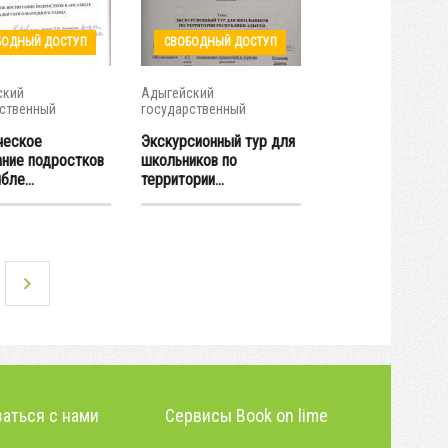
БОДНЫЙ ДОСТУП
СВОБОДНЫЙ ДОСТУП
ский
Адыгейский
ственный
государственный
итет
университет
ческое
Экскурсионный тур для
ание подростков
школьников по
бле...
территории...
аться с нами
Сервисы Book on lime