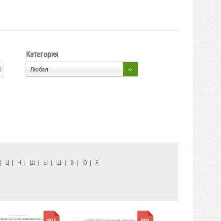
Категория
Любая
|
Ц
|
Ч
|
Ш
|
Ы
|
Щ
|
Э
|
Ю
|
Я