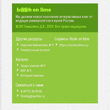
Мы делаем новое поколение интерактивных книг от
ведущих университетов и вузов России.
© ИП Замылина Д.В., 2023. Все права защищены.
Другие ресурсы
Сервисы Book on lime
Научная библиотека АГУ
https://bookonlime.ru/
Электронный каталог
Каталог
Труды ученых АГУ
ВКР АГУ
История Кавказа
Связаться с нами
8 (8772) 56-05-00
libadyg@yandex.ru