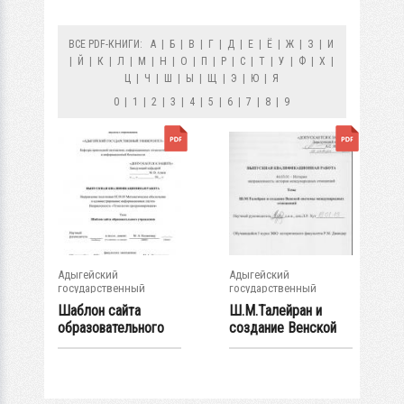
ВСЕ PDF-КНИГИ:
А
|
Б
|
В
|
Г
|
Д
|
Е
|
Ё
|
Ж
|
З
|
И
|
Й
|
К
|
Л
|
М
|
Н
|
О
|
П
|
Р
|
С
|
Т
|
У
|
Ф
|
Х
|
Ц
|
Ч
|
Ш
|
Ы
|
Щ
|
Э
|
Ю
|
Я
0
|
1
|
2
|
3
|
4
|
5
|
6
|
7
|
8
|
9
Адыгейский
Адыгейский
государственный
государственный
университет
университет
Шаблон сайта
Ш.М.Талейран и
образовательного
создание Венской
учреждения
системы...