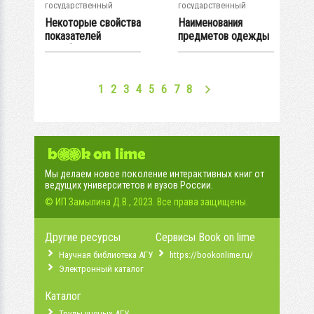
государственный
государственный
университет
университет
Некоторые свойства
Наименования
показателей
предметов одежды
колеблемости и...
в русском языке:...
1
2
3
4
5
6
7
8
Мы делаем новое поколение интерактивных книг от
ведущих университетов и вузов России.
© ИП Замылина Д.В., 2023. Все права защищены.
Другие ресурсы
Сервисы Book on lime
Научная библиотека АГУ
https://bookonlime.ru/
Электронный каталог
Каталог
Труды ученых АГУ