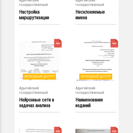
Адыгейский
Адыгейский
государственный
государственный
университет
университет
Настройка
Несклоняемые
маршрутизации
имена
между VLAN по
прилагательные в
протоколу...
современном...
СВОБОДНЫЙ ДОСТУП
СВОБОДНЫЙ ДОСТУП
Адыгейский
Адыгейский
государственный
государственный
университет
университет
Нейронные сети в
Наименования
задачах анализа
изданий
узнаваемости...
периодической
печати как...