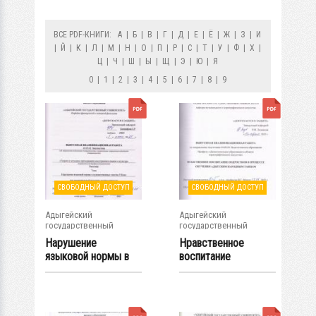
ВСЕ PDF-КНИГИ:
А
|
Б
|
В
|
Г
|
Д
|
Е
|
Ё
|
Ж
|
З
|
И
|
Й
|
К
|
Л
|
М
|
Н
|
О
|
П
|
Р
|
С
|
Т
|
У
|
Ф
|
Х
|
Ц
|
Ч
|
Ш
|
Ы
|
Щ
|
Э
|
Ю
|
Я
0
|
1
|
2
|
3
|
4
|
5
|
6
|
7
|
8
|
9
СВОБОДНЫЙ ДОСТУП
СВОБОДНЫЙ ДОСТУП
Адыгейский
Адыгейский
государственный
государственный
университет
университет
Нарушение
Нравственное
языковой нормы в
воспитание
художественных
подростков в
текстах...
процессе...