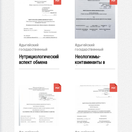
Адыгейский
Адыгейский
государственный
государственный
университет
университет
Нутрициологический
Неологизмы-
аспект обмена
контаминанты в
сахарозы у...
британском
дискурсе...