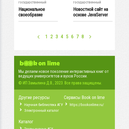
государственный
государственный
университет
университет
Национальное
Новостной сайт на
своеобразие
основе JavaServer
рассказов Ч.
Pages
Айтматова и...
1
2
3
4
5
6
7
8
Мы делаем новое поколение интерактивных книг от
ведущих университетов и вузов России.
© ИП Замылина Д.В., 2023. Все права защищены.
Другие ресурсы
Сервисы Book on lime
Научная библиотека АГУ
https://bookonlime.ru/
Электронный каталог
Каталог
Труды ученых АГУ