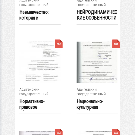
Адыгейский
Адыгейский
государственный
государственный
университет
университет
Наемничество:
НЕЙРОДИНАМИЧЕС
история и
КИЕ ОСОБЕННОСТИ
современное
УЧАЩИХСЯ
развитие
МЛАДШИХ...
Адыгейский
Адыгейский
государственный
государственный
университет
университет
Нормативно-
Национально-
правовое
культурная
обеспечение
специфика концепта
медиации в России...
«...