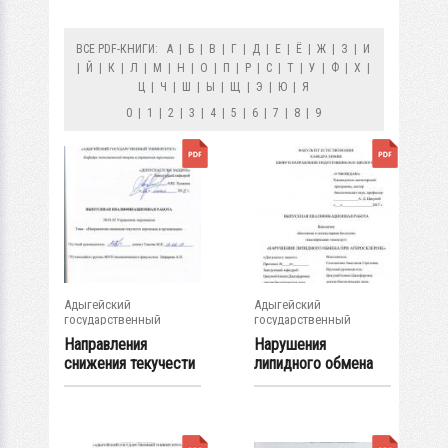
ВСЕ PDF-КНИГИ:
А
|
Б
|
В
|
Г
|
Д
|
Е
|
Ё
|
Ж
|
З
|
И
|
Й
|
К
|
Л
|
М
|
Н
|
О
|
П
|
Р
|
С
|
Т
|
У
|
Ф
|
Х
|
Ц
|
Ч
|
Ш
|
Ы
|
Щ
|
Э
|
Ю
|
Я
0
|
1
|
2
|
3
|
4
|
5
|
6
|
7
|
8
|
9
Адыгейский
Адыгейский
государственный
государственный
университет
университет
Направления
Нарушения
снижения текучести
липидного обмена
персонала в...
при атеросклерозе