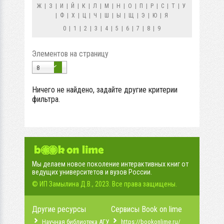
Ж
|
З
|
И
|
Й
|
К
|
Л
|
М
|
Н
|
О
|
П
|
Р
|
С
|
Т
|
У
|
Ф
|
Х
|
Ц
|
Ч
|
Ш
|
Ы
|
Щ
|
Э
|
Ю
|
Я
0
|
1
|
2
|
3
|
4
|
5
|
6
|
7
|
8
|
9
Элементов на страницу
8
Ничего не найдено, задайте другие критерии
фильтра.
Мы делаем новое поколение интерактивных книг от
ведущих университетов и вузов России.
© ИП Замылина Д.В., 2023. Все права защищены.
Другие ресурсы
Сервисы Book on lime
Научная библиотека АГУ
https://bookonlime.ru/