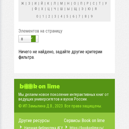
Ж
|
З
|
И
|
Й
|
К
|
Л
|
М
|
Н
|
О
|
П
|
Р
|
С
|
Т
|
У
|
Ф
|
Х
|
Ц
|
Ч
|
Ш
|
Ы
|
Щ
|
Э
|
Ю
|
Я
0
|
1
|
2
|
3
|
4
|
5
|
6
|
7
|
8
|
9
Элементов на страницу
8
Ничего не найдено, задайте другие критерии
фильтра.
Мы делаем новое поколение интерактивных книг от
ведущих университетов и вузов России.
© ИП Замылина Д.В., 2023. Все права защищены.
Другие ресурсы
Сервисы Book on lime
Научная библиотека АГУ
https://bookonlime.ru/