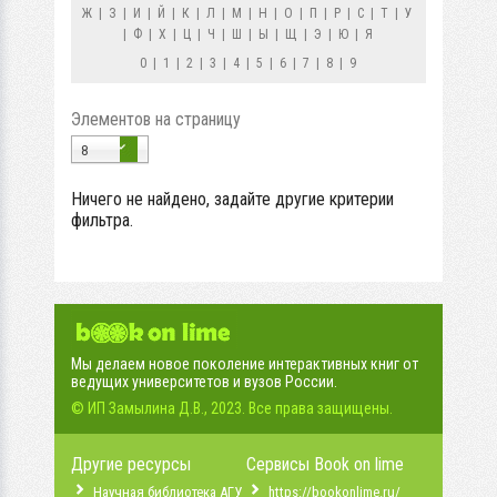
Ж
|
З
|
И
|
Й
|
К
|
Л
|
М
|
Н
|
О
|
П
|
Р
|
С
|
Т
|
У
|
Ф
|
Х
|
Ц
|
Ч
|
Ш
|
Ы
|
Щ
|
Э
|
Ю
|
Я
0
|
1
|
2
|
3
|
4
|
5
|
6
|
7
|
8
|
9
Элементов на страницу
8
Ничего не найдено, задайте другие критерии
фильтра.
Мы делаем новое поколение интерактивных книг от
ведущих университетов и вузов России.
© ИП Замылина Д.В., 2023. Все права защищены.
Другие ресурсы
Сервисы Book on lime
Научная библиотека АГУ
https://bookonlime.ru/