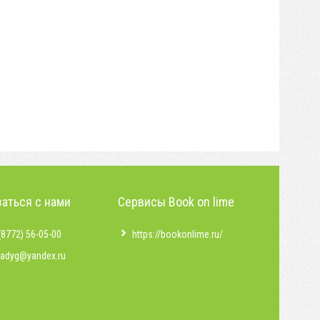
аться с нами
Сервисы Book on lime
(8772) 56-05-00
https://bookonlime.ru/
badyg@yandex.ru