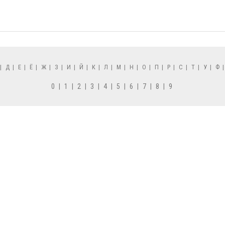
|
Д
|
Е
|
Ё
|
Ж
|
З
|
И
|
Й
|
К
|
Л
|
М
|
Н
|
О
|
П
|
Р
|
С
|
Т
|
У
|
Ф
0
|
1
|
2
|
3
|
4
|
5
|
6
|
7
|
8
|
9