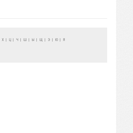
|
Х
|
Ц
|
Ч
|
Ш
|
Ы
|
Щ
|
Э
|
Ю
|
Я