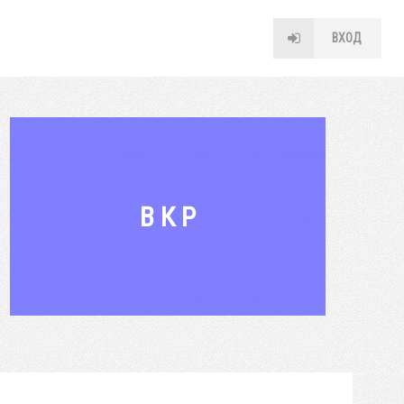
ВХОД
В К Р