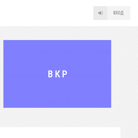
ВХОД
В К Р