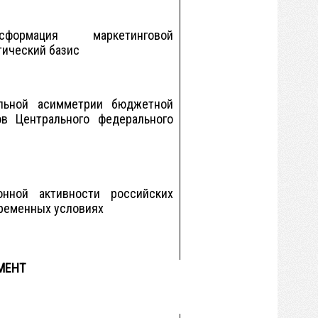
формация маркетинговой
тический базис
льной асимметрии бюджетной
ов Центрального федерального
онной активности российских
временных условиях
МЕНТ