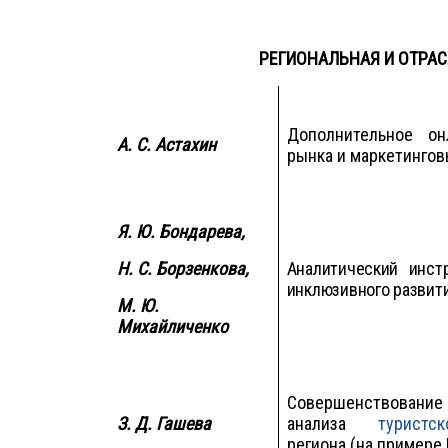
РЕГИОНАЛЬНАЯ И ОТРА
Дополнительное он
А. С.
Астахин
рынка и маркетингов
Я.
Ю. Бондарева,
Н. С. Борзенкова,
Аналитический инст
инклюзивного развит
М. Ю.
Михайличенко
Совершенствован
З. Д. Гашева
анализа
туристс
региона (на примере