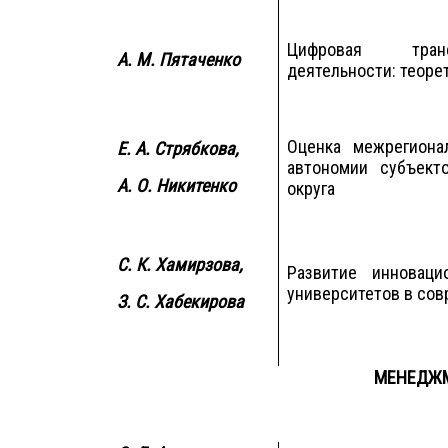
Цифровая транс
А. М. Пятаченко
деятельности: теоре
Оценка межрегиона
Е. А. Стрябкова,
автономии субъект
А. О. Никитенко
округа
С. К. Хамирзова,
Развитие инноваци
университетов в со
З. С. Хабекирова
МЕНЕДЖ