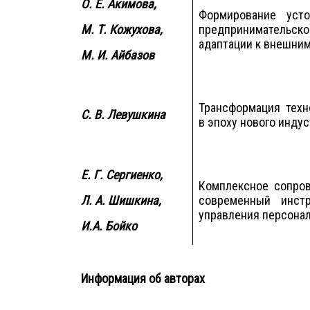
О. Е. Акимова,
Формирование усто
М. Т. Кожухова,
предприниматель
адаптации к внешни
М. И. Айбазов
Трансформация техн
С.
В. Левушкина
в эпоху нового инду
Е. Г. Сергиенко,
Комплексное сопров
Л. А. Шишкина,
современный инст
управления персона
И.А. Бойко
Информация об авторах